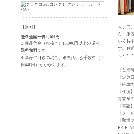
人まで
【送料】
ら、服
送料全国一律1,100円
いくお
※商品代金（税抜き）15,000円以上の場合、
す。お
送料無料
です。
りくだ
※商品代引きの場合、別途代引き手数料（一
律440円）がかかります。
【営業時間】
【定休
【駐車場
【住所】〒
青森県五
【電話】01
【メール】in
【取扱ブラ
RK RE