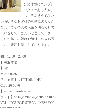
分の体型にコンプレ
ックスのある人や、
もちろんそうでない
、いろいろなお客様の相談にのりなが
装ひとつでその人の人生を明るくして
手伝いをしていきたいと思っていま
近くにお越しの際はお気軽にお立ち寄
さい。ご来店お待ちしております。
12:00 - 20:00
日】毎週木曜日
】6台
037-0036
所川原市中央1丁目66 [
地図
]
73-26-6676
fo@time-slice.net
ンド】VOO／VIRGO／quolt／ROA
VIVAL／DOUBLE STEAL／NEW YOR