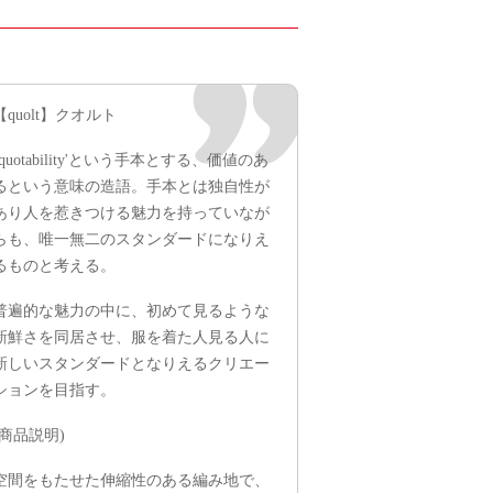
【quolt】クオルト
’quotability'という手本とする、価値のあ
るという意味の造語。手本とは独自性が
あり人を惹きつける魅力を持っていなが
らも、唯一無二のスタンダードになりえ
るものと考える。
普遍的な魅力の中に、初めて見るような
新鮮さを同居させ、服を着た人見る人に
新しいスタンダードとなりえるクリエー
ションを目指す。
(商品説明)
空間をもたせた伸縮性のある編み地で、