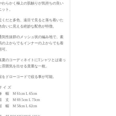
やわらかく極上の肌触りが気持ちの良い
ニット。
近くだと多色、遠目で見ると落ち着いた
色合いに見える絶妙な配色が特徴。
通気性抜群のメッシュ状の編み地で、素
肌の上からでもインナーの上からでも着
用可。
真夏のコーディネイトにTシャツとは違っ
た雰囲気を出せる貴重な一枚。
裾をドローコードで絞る事が可能。
サ イ ズ
身 幅 M 61cm L 65cm
着 丈 M 69.5cm L 73cm
裾 幅 M 58cm L 62cm