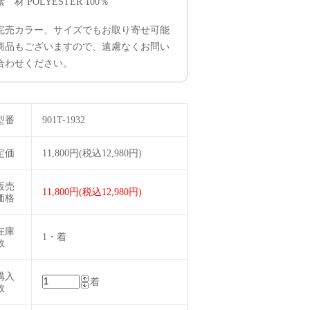
素 材 POLYESTER 100％
完売カラー、サイズでもお取り寄せ可能
商品もございますので、遠慮なくお問い
合わせください。
型番
901T-1932
定価
11,800円(税込12,980円)
販売
11,800円(税込12,980円)
価格
在庫
1・着
数
購入
着
数