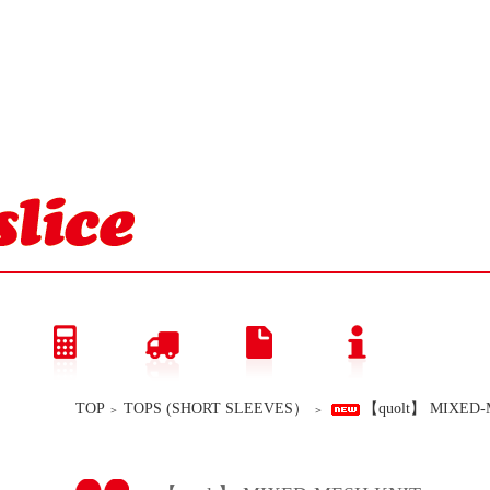
TOP
TOPS (SHORT SLEEVES）
【quolt】 MIXED-
＞
＞