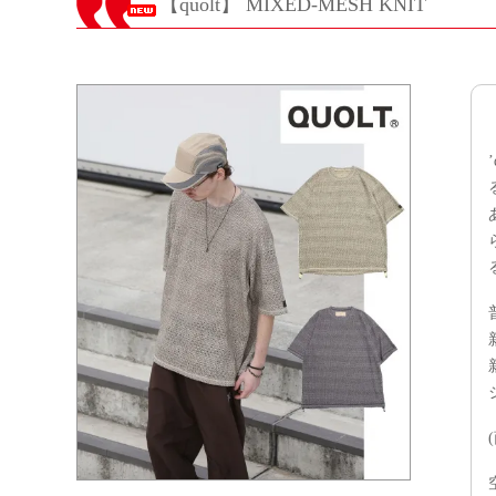
【quolt】 MIXED-MESH KNIT