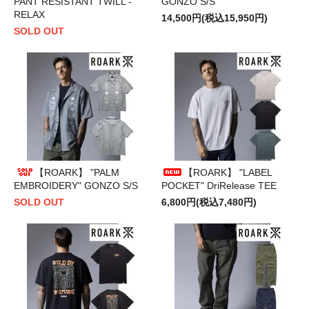
PANT RESISTANT TWILL -
GONZO S/S
RELAX
14,500円(税込15,950円)
SOLD OUT
【ROARK】 "PALM
【ROARK】 "LABEL
EMBROIDERY" GONZO S/S
POCKET" DriRelease TEE
SOLD OUT
6,800円(税込7,480円)