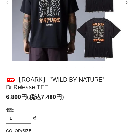
【ROARK】 "WILD BY NATURE"
DriRelease TEE
6,800円(税込7,480円)
個数
着
COLOR/SIZE