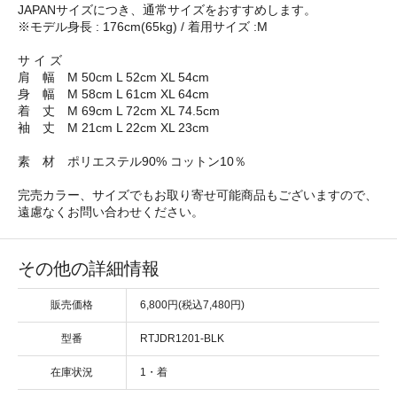
JAPANサイズにつき、通常サイズをおすすめします。
※モデル身長 : 176cm(65kg) / 着用サイズ :M
サ イ ズ
肩 幅 M 50cm L 52cm XL 54cm
身 幅 M 58cm L 61cm XL 64cm
着 丈 M 69cm L 72cm XL 74.5cm
袖 丈 M 21cm L 22cm XL 23cm
素 材 ポリエステル90% コットン10％
完売カラー、サイズでもお取り寄せ可能商品もございますので、
遠慮なくお問い合わせください。
その他の詳細情報
販売価格
6,800円(税込7,480円)
型番
RTJDR1201-BLK
在庫状況
1・着