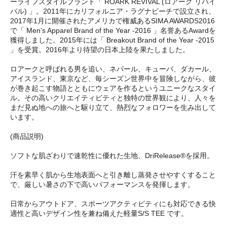
ーライフスタイルブランド「 ROARK REVIVAL (ロアーク リバイ
バル) 」。2011年にカリフォルニア・ラグナビーチで設立され、
2017年1月に開催されたアメリカで権威あるSIMA AWARDS2016
で「 Men’s Apparel Brand of the Year -2016 」名誉あるAwardを
獲得しました。2015年には「 Breakout Brand of the Year -2015
」を受賞。2016年より待望の日本上陸を果たしました。
ロアークと呼ばれる男を追い、ネパール、キューバ、ダカール、
アイスランド、東京など、毎シーズン世界中を冒険しながら、彼
が巻き起こす物語とともにウェアを作るというユニークなスタイ
ル。その高いクリエイティビティと独特の世界観により、人々を
まだ見ぬ地への旅へと駆り立て、熱烈なフォロワーを生み出して
います。
(商品説明)
ソフトな肌ざわりで速乾性に優れた生地、DriRelease®を採用。
汗を素早く肌から生地表面へと引き離し蒸発させやすくすること
で、厳しい暑さの下で高いパフォーマンスを発揮します。
日常からアウトドア、スポーツアクティビティにも対応できる快
適性と高いデザイン性を兼ね備えた軽量S/S TEE です。