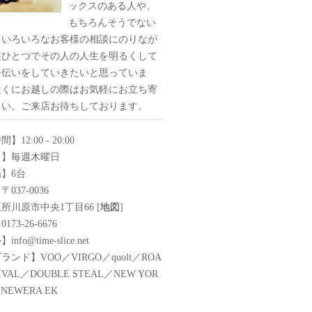
ックスのある人や、
もちろんそうでない
、いろいろなお客様の相談にのりなが
装ひとつでその人の人生を明るくして
手伝いをしていきたいと思っていま
近くにお越しの際はお気軽にお立ち寄
さい。ご来店お待ちしております。
12:00 - 20:00
日】毎週木曜日
】6台
037-0036
所川原市中央1丁目66 [
地図
]
73-26-6676
fo@time-slice.net
ンド】VOO／VIRGO／quolt／ROA
VIVAL／DOUBLE STEAL／NEW YOR
／NEWERA EK