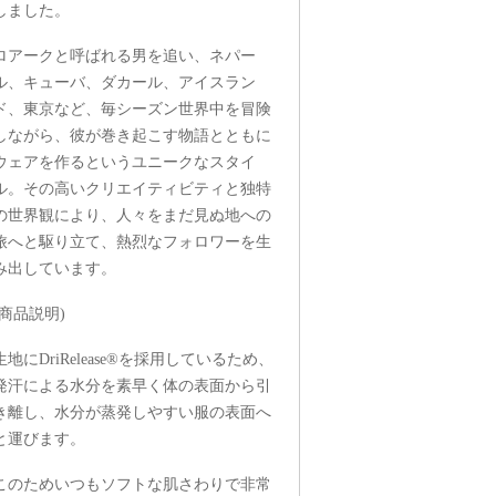
しました。
ロアークと呼ばれる男を追い、ネパー
ル、キューバ、ダカール、アイスラン
ド、東京など、毎シーズン世界中を冒険
しながら、彼が巻き起こす物語とともに
ウェアを作るというユニークなスタイ
ル。その高いクリエイティビティと独特
の世界観により、人々をまだ見ぬ地への
旅へと駆り立て、熱烈なフォロワーを生
み出しています。
(商品説明)
生地にDriRelease®を採用しているため、
発汗による水分を素早く体の表面から引
き離し、水分が蒸発しやすい服の表面へ
と運びます。
このためいつもソフトな肌さわりで非常