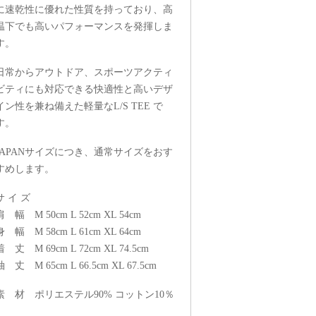
に速乾性に優れた性質を持っており、高
温下でも高いパフォーマンスを発揮しま
す。
日常からアウトドア、スポーツアクティ
ビティにも対応できる快適性と高いデザ
イン性を兼ね備えた軽量なL/S TEE で
す。
JAPANサイズにつき、通常サイズをおす
すめします。
サ イ ズ
肩 幅 M 50cm L 52cm XL 54cm
身 幅 M 58cm L 61cm XL 64cm
着 丈 M 69cm L 72cm XL 74.5cm
袖 丈 M 65cm L 66.5cm XL 67.5cm
素 材 ポリエステル90% コットン10％