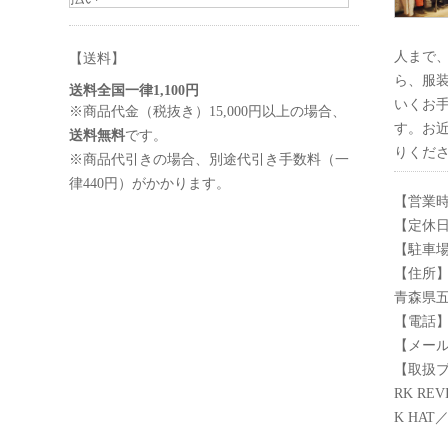
人まで
【送料】
ら、服
送料全国一律1,100円
いくお
※商品代金（税抜き）15,000円以上の場合、
す。お
送料無料
です。
りくだ
※商品代引きの場合、別途代引き手数料（一
律440円）がかかります。
【営業時間】
【定休
【駐車場
【住所】〒
青森県五
【電話】01
【メール】in
【取扱ブラ
RK RE
K HAT