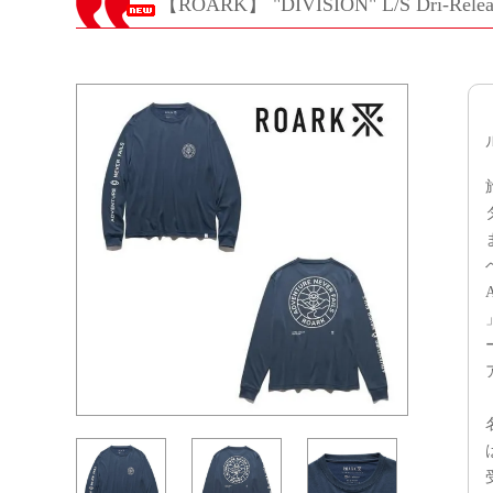
【ROARK】 "DIVISION" L/S Dri-Relea
「
は