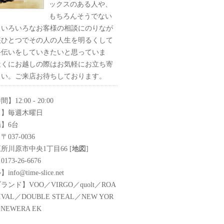
ックスのある人や、
もちろんそうでない
、いろいろなお客様の相談にのりなが
装ひとつでその人の人生を明るくして
手伝いをしていきたいと思っていま
近くにお越しの際はお気軽にお立ち寄
さい。ご来店お待ちしております。
12:00 - 20:00
日】毎週木曜日
】6台
037-0036
所川原市中央1丁目66 [
地図
]
73-26-6676
fo@time-slice.net
ンド】VOO／VIRGO／quolt／ROA
VIVAL／DOUBLE STEAL／NEW YOR
／NEWERA EK