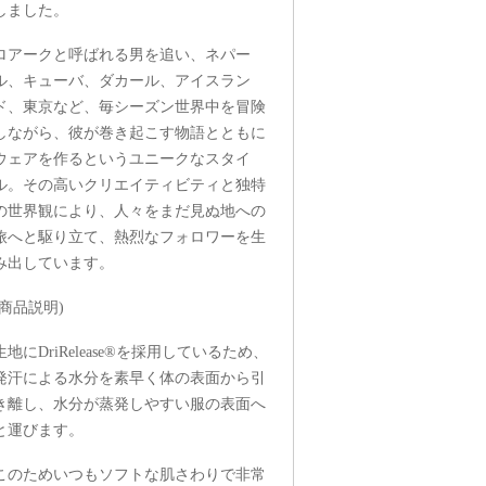
しました。
ロアークと呼ばれる男を追い、ネパー
ル、キューバ、ダカール、アイスラン
ド、東京など、毎シーズン世界中を冒険
しながら、彼が巻き起こす物語とともに
ウェアを作るというユニークなスタイ
ル。その高いクリエイティビティと独特
の世界観により、人々をまだ見ぬ地への
旅へと駆り立て、熱烈なフォロワーを生
み出しています。
(商品説明)
生地にDriRelease®を採用しているため、
発汗による水分を素早く体の表面から引
き離し、水分が蒸発しやすい服の表面へ
と運びます。
このためいつもソフトな肌さわりで非常