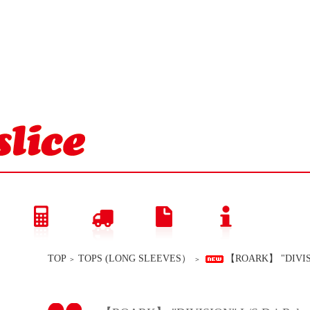
TOP
TOPS (LONG SLEEVES）
【ROARK】 "DIVISIO
＞
＞