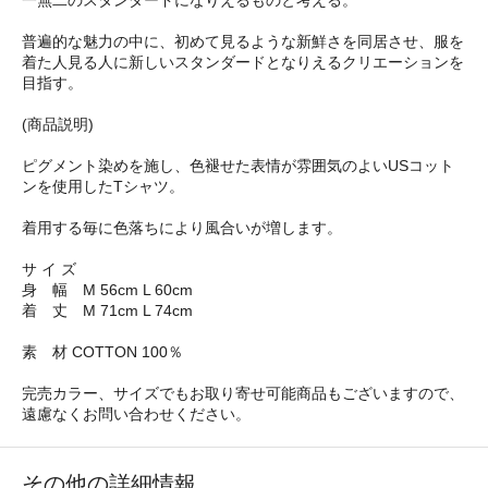
普遍的な魅力の中に、初めて見るような新鮮さを同居させ、服を
着た人見る人に新しいスタンダードとなりえるクリエーションを
目指す。
(商品説明)
ピグメント染めを施し、色褪せた表情が雰囲気のよいUSコット
ンを使用したTシャツ。
着用する毎に色落ちにより風合いが増します。
サ イ ズ
身 幅 M 56cm L 60cm
着 丈 M 71cm L 74cm
素 材 COTTON 100％
完売カラー、サイズでもお取り寄せ可能商品もございますので、
遠慮なくお問い合わせください。
その他の詳細情報