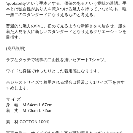
’quotability'という手本とする、価値のあるという意味の造語。手
本とは独自性があり人を惹きつける魅力を持っていながらも、唯
一無二のスタンダードになりえるものと考える。
普遍的な魅力の中に、初めて見るような新鮮さを同居させ、服を
着た人見る人に新しいスタンダードとなりえるクリエーションを
目指す。
(商品説明)
ラフなタッチで物事の二面性を描いたアートTシャツ。
ワイドな身幅でゆったりとした着用感になります。
※ジャストサイズで着用される場合は通常より1サイズ下をおす
すめします。
サ イ ズ
身 幅 M 64cm L 67cm
着 丈 M 70cm L 72cm
素 材 COTTON 100％
完売カラー、サイズでもお取り寄せ可能商品もございますので、