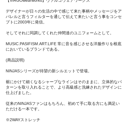
【VIRGOwearworks】ヴァルゴウェアワークス
デザイナーが日々の生活の中で感じて来た事柄やメッセージをア
パレルと言うフィルターを通して伝えて来たいと言う事をコンセ
プトに2003年に発信。
そしてそれに同調してくれた仲間達のユニフォームとして。
MUSIC.PASIFISM.ART.LIFE 常に音を感じさせる洋服作りを根底
においているブランドである。
(商品説明)
NINJASシリーズが待望の新シルエットで登場。
裾にかけて細くなるシャープなラインはそのままに、立体的なパ
ターンを取り入れることで、より高級感と洗練されたデザインに
仕上げました。
従来のNINJASファンはもちろん、初めて手に取る方にも満足い
ただける一本です。
※2WAYストレッチ